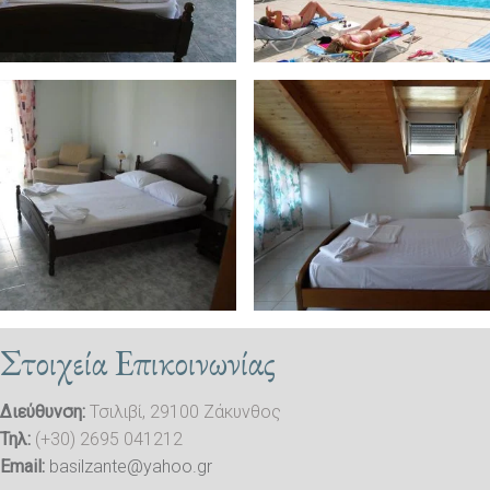
Στοιχεία Επικοινωνίας
Διεύθυνση:
Τσιλιβί, 29100 Ζάκυνθος
Τηλ:
(+30) 2695 041212
Email:
basilzante@yahoo.gr